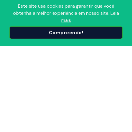
Este site usa cookies para garantir que você
obtenha a melhor experiência em nosso site.
Leia
Adoro Radio
mais
Portal que reúne todas as Radios FM, AM, Comunitárias e
Compreendo!
Online em um só lugar! Descubra, avalie e sintonize as
Radios do Brasil e do mundo, organizadas por
segmentos e popularidade. Conecte-se ao melhor do
Radio, onde e quando quiser!
Principais Páginas
Início
Radios Brasil
Radios Mundiais
Por Segmento
Anunciar Radio
Adicionar Radio