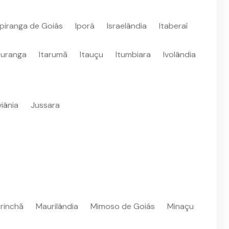
Ipiranga de Goiás
Iporá
Israelândia
Itaberaí
puranga
Itarumã
Itauçu
Itumbiara
Ivolândia
iânia
Jussara
rinchã
Maurilândia
Mimoso de Goiás
Minaçu