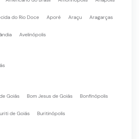
cida do Rio Doce
Aporé
Araçu
Aragarças
lândia
Avelinópolis
iás
de Goiás
Bom Jesus de Goiás
Bonfinópolis
uriti de Goiás
Buritinópolis