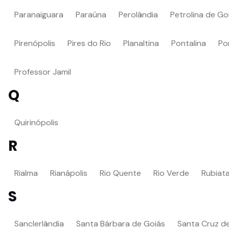
Paranaiguara
Paraúna
Perolândia
Petrolina de Go
Pirenópolis
Pires do Rio
Planaltina
Pontalina
Po
Professor Jamil
Q
Quirinópolis
R
Rialma
Rianápolis
Rio Quente
Rio Verde
Rubiat
S
Sanclerlândia
Santa Bárbara de Goiás
Santa Cruz d