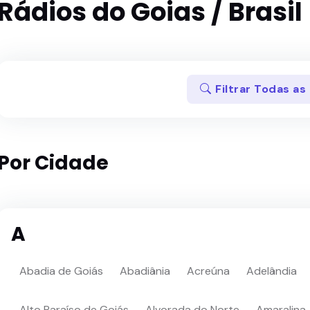
Rádios do Goias / Brasil
Filtrar Todas as
Por Cidade
A
Abadia de Goiás
Abadiânia
Acreúna
Adelândia
Alto Paraíso de Goiás
Alvorada do Norte
Amaralina