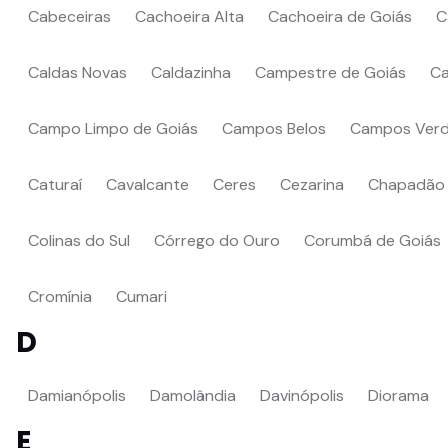
Cabeceiras
Cachoeira Alta
Cachoeira de Goiás
C
Caldas Novas
Caldazinha
Campestre de Goiás
C
Campo Limpo de Goiás
Campos Belos
Campos Ver
Caturaí
Cavalcante
Ceres
Cezarina
Chapadão
Colinas do Sul
Córrego do Ouro
Corumbá de Goiás
Cromínia
Cumari
D
Damianópolis
Damolândia
Davinópolis
Diorama
E