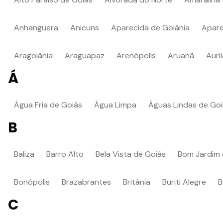
Anhanguera
Anicuns
Aparecida de Goiânia
Apare
Aragoiânia
Araguapaz
Arenópolis
Aruanã
Auri
Á
Água Fria de Goiás
Água Limpa
Águas Lindas de Go
B
Baliza
Barro Alto
Bela Vista de Goiás
Bom Jardim 
Bonópolis
Brazabrantes
Britânia
Buriti Alegre
B
C