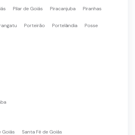
iás
Pilar de Goiás
Piracanjuba
Piranhas
rangatu
Porteirão
Portelândia
Posse
aba
e Goiás
Santa Fé de Goiás