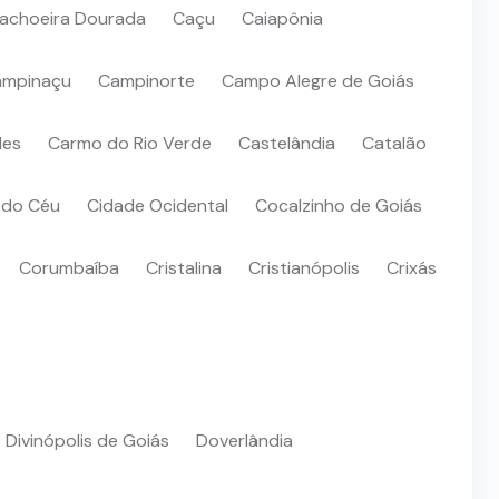
achoeira Dourada
Caçu
Caiapônia
ampinaçu
Campinorte
Campo Alegre de Goiás
des
Carmo do Rio Verde
Castelândia
Catalão
 do Céu
Cidade Ocidental
Cocalzinho de Goiás
Corumbaíba
Cristalina
Cristianópolis
Crixás
Divinópolis de Goiás
Doverlândia