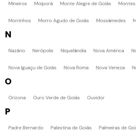
Mineiros
Moiporá
Monte Alegre de Goiás
Montes 
Morrinhos
Morro Agudo de Goiás
Mossâmedes
M
N
Nazário
Nerópolis
Niquelândia
Nova América
N
Nova Iguaçu de Goiás
Nova Roma
Nova Veneza
N
O
Orizona
Ouro Verde de Goiás
Ouvidor
P
Padre Bernardo
Palestina de Goiás
Palmeiras de Go