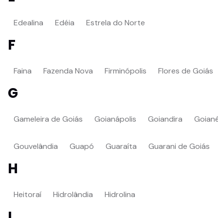
Edealina
Edéia
Estrela do Norte
F
Faina
Fazenda Nova
Firminópolis
Flores de Goiás
G
Gameleira de Goiás
Goianápolis
Goiandira
Goiané
Gouvelândia
Guapó
Guaraíta
Guarani de Goiás
H
Heitoraí
Hidrolândia
Hidrolina
I