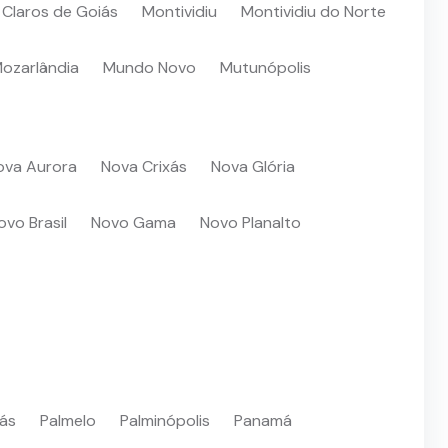
Claros de Goiás
Montividiu
Montividiu do Norte
ozarlândia
Mundo Novo
Mutunópolis
ova Aurora
Nova Crixás
Nova Glória
ovo Brasil
Novo Gama
Novo Planalto
iás
Palmelo
Palminópolis
Panamá