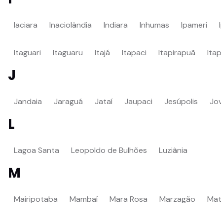
Iaciara
Inaciolândia
Indiara
Inhumas
Ipameri
Itaguari
Itaguaru
Itajá
Itapaci
Itapirapuã
Ita
J
Jandaia
Jaraguá
Jataí
Jaupaci
Jesúpolis
Jov
L
Lagoa Santa
Leopoldo de Bulhões
Luziânia
M
Mairipotaba
Mambaí
Mara Rosa
Marzagão
Mat