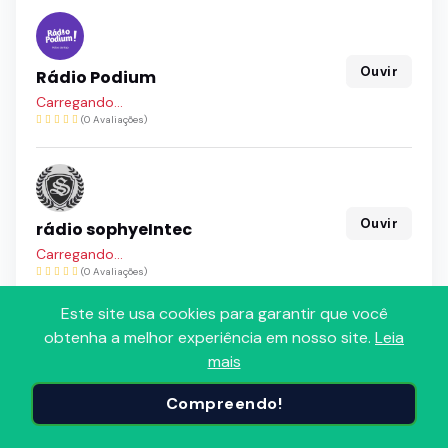
Ouvir
Rádio Podium
Carregando...
(0 Avaliações)
Ouvir
rádio sophyeIntec
Carregando...
(0 Avaliações)
Este site usa cookies para garantir que você
obtenha a melhor experiência em nosso site.
Leia
mais
Ouvir
RADIO CONEXAO FLASHBACK
Compreendo!
Carregando...
(0 Avaliações)